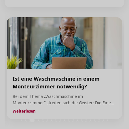
Ist eine Waschmaschine in einem
Monteurzimmer notwendig?
Bei dem Thema „Waschmaschine im
Monteurzimmer“ streiten sich die Geister: Die Einen
haben Angst, dass jede Socke auf Kosten des
Weiterlesen
Vermieters in der Monteurwohnung gewaschen
wird, die Anderen sind der Auffassung, dass Gäste,
die länger in dem Monteurzimmer bleiben, auch