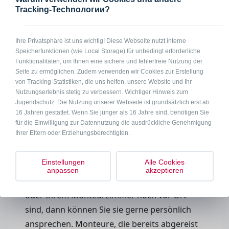
Tracking-Technологии?
Ihre Privatsphäre ist uns wichtig! Diese Webseite nutzt interne
Speicherfunktionen (wie Local Storage) für unbedingt erforderliche
Funktionalitäten, um Ihnen eine sichere und fehlerfreie Nutzung der
Seite zu ermöglichen. Zudem verwenden wir Cookies zur Erstellung
von Tracking-Statistiken, die uns helfen, unsere Website und Ihr
Nutzungserlebnis stetig zu verbessern. Wichtiger Hinweis zum
Jugendschutz: Die Nutzung unserer Webseite ist grundsätzlich erst ab
16 Jahren gestattet. Wenn Sie jünger als 16 Jahre sind, benötigen Sie
für die Einwilligung zur Datennutzung die ausdrückliche Genehmigung
Ihrer Eltern oder Erziehungsberechtigten.
Dann mit den Gästen im
Monteurzimmer sprechen
Einstellungen
Alle Cookies
anpassen
akzeptieren
Wenn die Gäste in Ihrer Monteurwohnung
oder Ihrem Monteurzimmer noch vor Ort
sind, dann können Sie sie gerne persönlich
ansprechen. Monteure, die bereits abgereist