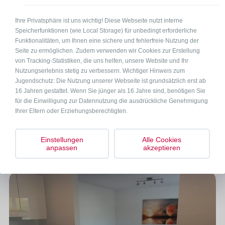
Bürozeiten
Ihre Privatsphäre ist uns wichtig! Diese Webseite nutzt interne
Mo – Fr
08:00 – 20:00
Speicherfunktionen (wie Local Storage) für unbedingt erforderliche
Sa + So
10:00 – 18:00
Funktionalitäten, um Ihnen eine sichere und fehlerfreie Nutzung der
Seite zu ermöglichen. Zudem verwenden wir Cookies zur Erstellung
von Tracking-Statistiken, die uns helfen, unsere Website und Ihr
Nutzungserlebnis stetig zu verbessern. Wichtiger Hinweis zum
Hier gilt:
Jugendschutz: Die Nutzung unserer Webseite ist grundsätzlich erst ab
16 Jahren gestattet. Wenn Sie jünger als 16 Jahre sind, benötigen Sie
für die Einwilligung zur Datennutzung die ausdrückliche Genehmigung
Ihrer Eltern oder Erziehungsberechtigten.
OCO Garantie®
Mehr erfahren
Einstellungen
Alle Cookies
anpassen
akzeptieren
Weitere Unterkünfte in der Nähe (3)