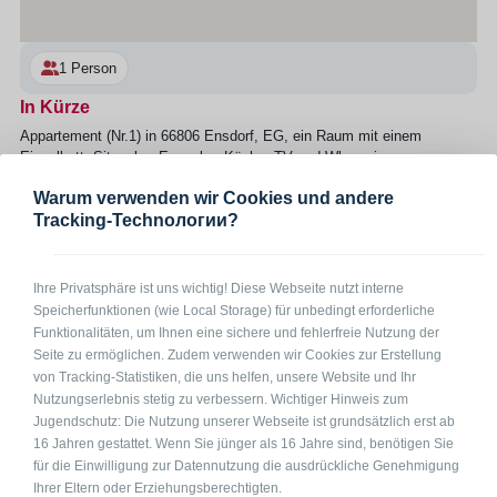
1 Person
In Kürze
Appartement (Nr.1) in 66806 Ensdorf, EG, ein Raum mit einem
Einzelbett, Sitzecke, Essecke, Küche, TV und Wlan, eigenes
Duschbad mit WC und Waschmaschine, Hinterausgang zum Garten
Warum verwenden wir Cookies und andere
mit Sitzmöglichkeiten, Parkplatz nur 20 m entfernt in einer
Tracking-Technологии?
Seitenstraße. Inklusive Bettwäsche und Reinigung. Handtücher bitte
selber mitbringen.
Ihre Privatsphäre ist uns wichtig! Diese Webseite nutzt interne
Anfrage per Telefon
Anfrage per Mail
Speicherfunktionen (wie Local Storage) für unbedingt erforderliche
Funktionalitäten, um Ihnen eine sichere und fehlerfreie Nutzung der
Seite zu ermöglichen. Zudem verwenden wir Cookies zur Erstellung
Preise
von Tracking-Statistiken, die uns helfen, unsere Website und Ihr
Nutzungserlebnis stetig zu verbessern. Wichtiger Hinweis zum
auf Anfrage
Jugendschutz: Die Nutzung unserer Webseite ist grundsätzlich erst ab
16 Jahren gestattet. Wenn Sie jünger als 16 Jahre sind, benötigen Sie
für die Einwilligung zur Datennutzung die ausdrückliche Genehmigung
Ihrer Eltern oder Erziehungsberechtigten.