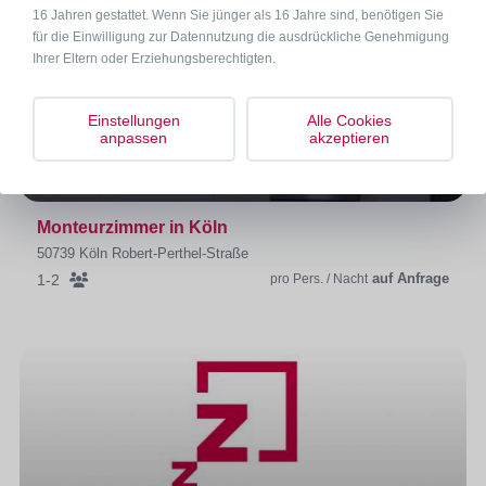
16 Jahren gestattet. Wenn Sie jünger als 16 Jahre sind, benötigen Sie
für die Einwilligung zur Datennutzung die ausdrückliche Genehmigung
Ihrer Eltern oder Erziehungsberechtigten.
Einstellungen
Alle Cookies
anpassen
akzeptieren
Monteurzimmer in Köln
50739 Köln Robert-Perthel-Straße
auf Anfrage
1-2
pro Pers. / Nacht