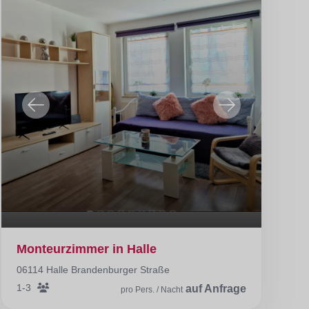
Monteurzimmer in Halle
06114 Halle Brandenburger Straße
1-3
auf Anfrage
pro Pers. / Nacht