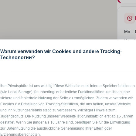
Mo – 
Sa + 
Warum verwenden wir Cookies und andere Tracking-
Technологии?
Hier gi
²) in 06110 Halle, Hochparterre für 1 - 3 Personen,
Ihre Privatsphäre ist uns wichtig! Diese Webseite nutzt interne Speicherfunktionen
ppensteigen erreichen Sie leicht die, im Hochparterre
(wie Local Storage) für unbedingt erforderliche Funktionalitäten, um Ihnen eine
ie Diele gelangen Sie in das Badezimmer, die Küche
sichere und fehlerfreie Nutzung der Seite zu ermöglichen. Zudem verwenden wir
ten Citywohnung. Den Mittelpunkt bildet das
Cookies zur Erstellung von Tracking-Statistiken, die uns helfen, unsere Website
und Ihr Nutzungserlebnis stetig zu verbessern. Wichtiger Hinweis zum
t über eine gemütliche Sitzecke mit (Schlaf-)Sofa,
Jugendschutz: Die Nutzung unserer Webseite ist grundsätzlich erst ab 16 Jahren
wingsessel. Davor befindet sich ein großer Smart
gestattet. Wenn Sie jünger als 16 Jahre sind, benötigen Sie für die Einwilligung
über je eine hochwertige Matratze und können auf
zur Datennutzung die ausdrückliche Genehmigung Ihrer Eltern oder
en und verbunden werden. Das Sofa lässt sich bei
Erziehungsberechtigten.