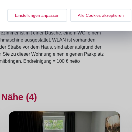
ehme und ungestörte Nachtruhe sorgen die beiden
rfügt über alle nötigen Geräte (großer Geschirrspüler,
Einstellungen anpassen
Alle Cookies akzeptieren
en, Dunstabzugshaube etc.). Angefangen beim
krowelle und Toaster finden Sie hier alles, was in
adezimmer ist mit einer Dusche, einem WC, einem
hmaschine ausgestattet. WLAN ist vorhanden.
 der Straße vor dem Haus, sind aber aufgrund der
en Sie zu dieser Wohnung einen eigenen Parkplatz
mitbringen. Endreinigung = 100 € netto
 Nähe (4)