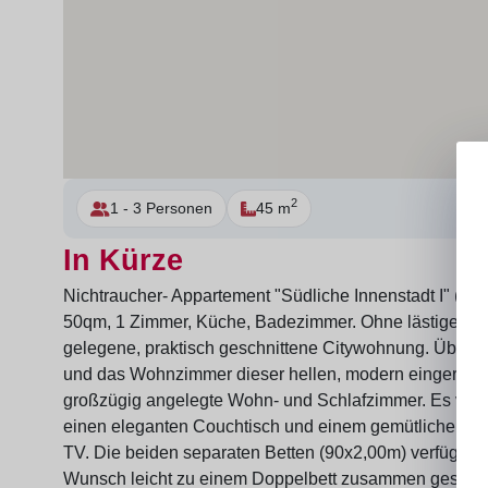
2
1 - 3 Personen
45 m
In Kürze
Nichtraucher- Appartement "Südliche Innenstadt I" (50 m
50qm, 1 Zimmer, Küche, Badezimmer. Ohne lästiges Tre
gelegene, praktisch geschnittene Citywohnung. Über d
und das Wohnzimmer dieser hellen, modern eingerichte
großzügig angelegte Wohn- und Schlafzimmer. Es verfüg
einen eleganten Couchtisch und einem gemütlichen Sch
TV. Die beiden separaten Betten (90x2,00m) verfügen 
Wunsch leicht zu einem Doppelbett zusammen geschob