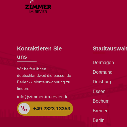
Kontaktieren Sie
Stadtauswah
uns
Dormagen
Wir helfen lhnen
Dortmund
deutschlandweit die passende
Duisburg
Ferien- / Monteurwohnung zu
finden.
Essen
info@zimmer-im-revier.de
Bochum
+49 2323 13353
Bremen
Berlin