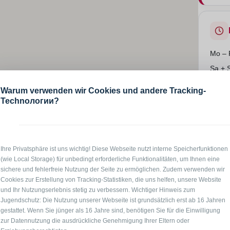
Mo – 
Sa + 
Warum verwenden wir Cookies und andere Tracking-
Technологии?
Hier gi
m²) in 06110 Halle, Hochparterre für 1 - 3 Personen,
Ihre Privatsphäre ist uns wichtig! Diese Webseite nutzt interne Speicherfunktionen
angen Sie in den hellen Wohnraum, welcher sich in
(wie Local Storage) für unbedingt erforderliche Funktionalitäten, um Ihnen eine
 gemütlichen Wohnbereich befindet sich eine
sichere und fehlerfreie Nutzung der Seite zu ermöglichen. Zudem verwenden wir
es (Schlaf-) Sofa, ein Schwingsessel und ein
Cookies zur Erstellung von Tracking-Statistiken, die uns helfen, unsere Website
nden drei Personen bequem Platz. Zum Schlafbereich
und Ihr Nutzungserlebnis stetig zu verbessern. Wichtiger Hinweis zum
ten mit hochwertigen Matratzen sowie zwei kleine
Jugendschutz: Die Nutzung unserer Webseite ist grundsätzlich erst ab 16 Jahren
gestattet. Wenn Sie jünger als 16 Jahre sind, benötigen Sie für die Einwilligung
ebenfalls in Bettnähe vorhanden. Das Sofa kann zu
zur Datennutzung die ausdrückliche Genehmigung Ihrer Eltern oder
s Sie ein Doppelbett bevorzugen, so lassen die beiden