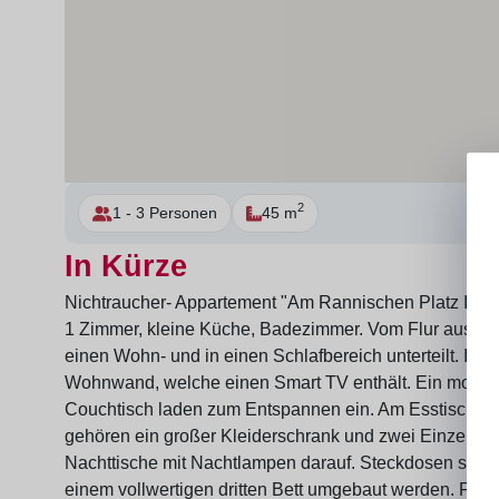
2
1 - 3 Personen
45 m
In Kürze
Nichtraucher- Appartement "Am Rannischen Platz I" (45 
1 Zimmer, kleine Küche, Badezimmer. Vom Flur aus gel
einen Wohn- und in einen Schlafbereich unterteilt. Im
Wohnwand, welche einen Smart TV enthält. Ein modern
Couchtisch laden zum Entspannen ein. Am Esstisch fi
gehören ein großer Kleiderschrank und zwei Einzelbet
Nachttische mit Nachtlampen darauf. Steckdosen sind 
einem vollwertigen dritten Bett umgebaut werden. Fall