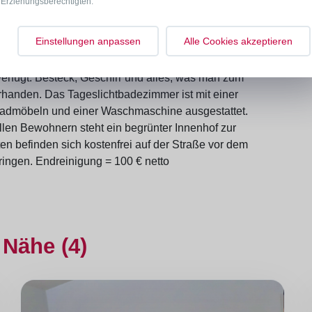
Erziehungsberechtigten.
Bett verbinden. Alle Fenster sind mit
 können so lange Sie möchten. Ebenfalls vom Flur aus
Einstellungen anpassen
Alle Cookies akzeptieren
che, welche über zwei Kochplatten, eine
en, eine Mikrowelle, einen Toaster, einen
fügt. Besteck, Geschirr und alles, was man zum
orhanden. Das Tageslichtbadezimmer ist mit einer
dmöbeln und einer Waschmaschine ausgestattet.
en Bewohnern steht ein begrünter Innenhof zur
 befinden sich kostenfrei auf der Straße vor dem
ringen. Endreinigung = 100 € netto
 Nähe (4)