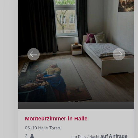
Monteurzimmer in Halle
06110 Halle Torstr.
2
auf Anfrage
pro Pers. / Nacht