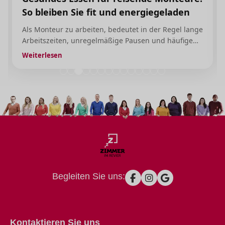
So bleiben Sie fit und energiegeladen
Als Monteur zu arbeiten, bedeutet in der Regel lange
Arbeitszeiten, unregelmäßige Pausen und häufige
Reisen. Da bleibt die gesunde Ernährung oft auf der
Weiterlesen
Strecke. Aber keine Sorge, mit ein paar einfachen
Tipps und Tricks können Sie auch unterwegs fit und
energiegeladen bleiben.
Begleiten Sie uns:
Kontaktieren Sie uns