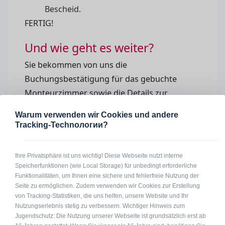
Bescheid.
FERTIG!
Und wie geht es weiter?
Sie bekommen von uns die
Buchungsbestätigung für das gebuchte
Monteurzimmer sowie die Details zur
Buchung, in denen Sie die Anschrift der
Warum verwenden wir Cookies und andere
Unterkunft sowie den Namen und die
Tracking-Technологии?
Telefonnummer Ihres Gastgebers finden. Und
dann heißt es einfach nur:
Anreisen!
Ihre Privatsphäre ist uns wichtig! Diese Webseite nutzt interne
Speicherfunktionen (wie Local Storage) für unbedingt erforderliche
Funktionalitäten, um Ihnen eine sichere und fehlerfreie Nutzung der
Seite zu ermöglichen. Zudem verwenden wir Cookies zur Erstellung
von Tracking-Statistiken, die uns helfen, unsere Website und Ihr
Nutzungserlebnis stetig zu verbessern. Wichtiger Hinweis zum
Jugendschutz: Die Nutzung unserer Webseite ist grundsätzlich erst ab