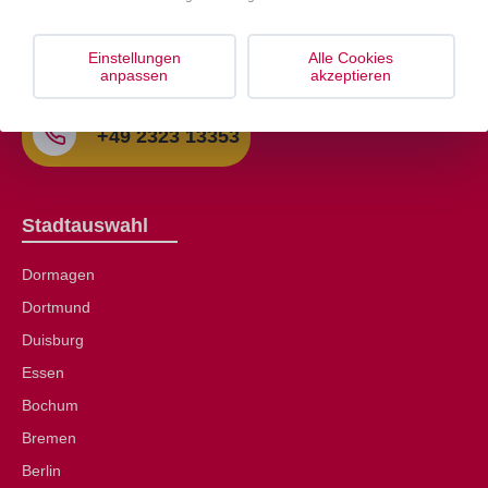
Wir helfen lhnen deutschlandweit die passende Ferien- /
Monteurwohnung zu finden.
Einstellungen
Alle Cookies
anpassen
akzeptieren
info@zimmer-im-revier.de
+49 2323 13353
Stadtauswahl
Dormagen
Dortmund
Duisburg
Essen
Bochum
Bremen
Berlin