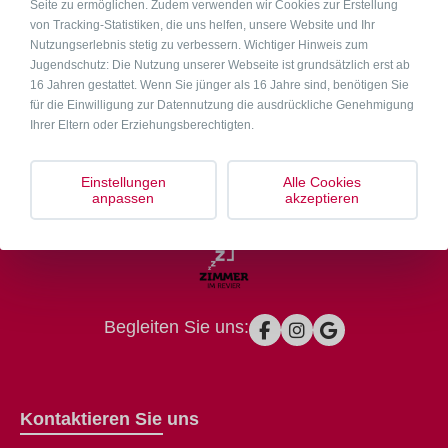
Seite zu ermöglichen. Zudem verwenden wir Cookies zur Erstellung
von Tracking-Statistiken, die uns helfen, unsere Website und Ihr
Nutzungserlebnis stetig zu verbessern. Wichtiger Hinweis zum
Jugendschutz: Die Nutzung unserer Webseite ist grundsätzlich erst ab
16 Jahren gestattet. Wenn Sie jünger als 16 Jahre sind, benötigen Sie
für die Einwilligung zur Datennutzung die ausdrückliche Genehmigung
Ihrer Eltern oder Erziehungsberechtigten.
Einstellungen
Alle Cookies
anpassen
akzeptieren
Begleiten Sie uns:
Kontaktieren Sie uns