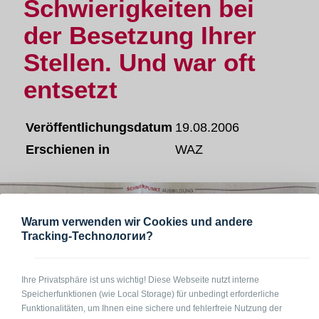
Schwierigkeiten bei
der Besetzung Ihrer
Stellen. Und war oft
entsetzt
Veröffentlichungsdatum
19.08.2006
Erschienen in
WAZ
Warum verwenden wir Cookies und andere
Tracking-Technологии?
Ihre Privatsphäre ist uns wichtig! Diese Webseite nutzt interne
Speicherfunktionen (wie Local Storage) für unbedingt erforderliche
Funktionalitäten, um Ihnen eine sichere und fehlerfreie Nutzung der