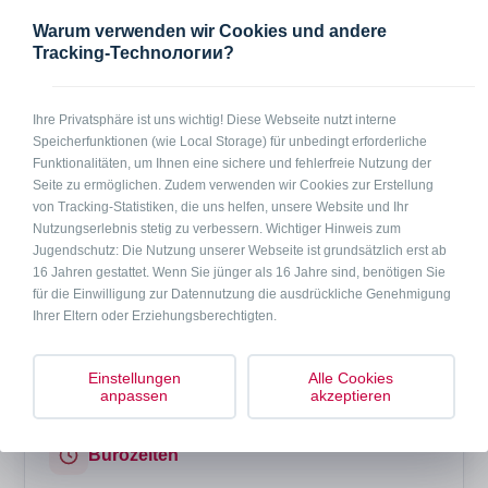
2
1 - 8 Personen
64 m
Warum verwenden wir Cookies und andere
Tracking-Technологии?
In Kürze
Acht Einzelzimmer mit eigenem Duschbad in einer Pension in 83308
Trostberg, jedes Zimmer verfügt über einen TV. Es gibt zusätzlich eine
Ihre Privatsphäre ist uns wichtig! Diese Webseite nutzt interne
Gemeinschaftsküche mit einer großen Sitzecke. Optional kann auch
Speicherfunktionen (wie Local Storage) für unbedingt erforderliche
vor Ort ein Frühstück geordert werden (ca. 9 € pro Person). Inklusive
Funktionalitäten, um Ihnen eine sichere und fehlerfreie Nutzung der
Endreinigung, Handtücher und Bettwäsche.
Seite zu ermöglichen. Zudem verwenden wir Cookies zur Erstellung
von Tracking-Statistiken, die uns helfen, unsere Website und Ihr
Nutzungserlebnis stetig zu verbessern. Wichtiger Hinweis zum
Anfrage per Telefon
Anfrage per Mail
Jugendschutz: Die Nutzung unserer Webseite ist grundsätzlich erst ab
16 Jahren gestattet. Wenn Sie jünger als 16 Jahre sind, benötigen Sie
für die Einwilligung zur Datennutzung die ausdrückliche Genehmigung
Preise
Ihrer Eltern oder Erziehungsberechtigten.
auf Anfrage
Einstellungen
Alle Cookies
anpassen
akzeptieren
Bürozeiten