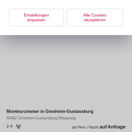
Monteurzimmer in Trebur
Einstellungen
Alle Cookies
65468 Trebur Feldbergstraße
anpassen
akzeptieren
4-13
auf Anfrage
pro Pers. / Nacht
Monteurzimmer in Ginsheim-Gustavsburg
65462 Ginsheim-Gustavsburg Bleiauweg
2-4
auf Anfrage
pro Pers. / Nacht