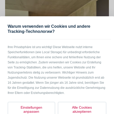
Warum verwenden wir Cookies und andere
Tracking-Technологии?
Ihre Privatsphäre ist uns wichtig! Diese Webseite nutzt interne
Monteurzimmer in Leiblfing
Speicherfunktionen (wie Local Storage) für unbedingt erforderliche
94339 Leiblfing Kolbstr.
Funktionalitäten, um Ihnen eine sichere und fehlerfreie Nutzung der
4-8
Seite zu ermöglichen. Zudem verwenden wir Cookies zur Erstellung
auf Anfrage
pro Pers. / Nacht
von Tracking-Statistiken, die uns helfen, unsere Website und Ihr
Nutzungserlebnis stetig zu verbessern. Wichtiger Hinweis zum
Jugendschutz: Die Nutzung unserer Webseite ist grundsätzlich erst ab
16 Jahren gestattet. Wenn Sie jünger als 16 Jahre sind, benötigen Sie
für die Einwilligung zur Datennutzung die ausdrückliche Genehmigung
Ihrer Eltern oder Erziehungsberechtigten.
Einstellungen
Alle Cookies
anpassen
akzeptieren