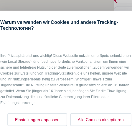
Warum verwenden wir Cookies und andere Tracking-
Technологии?
Mo – 
Sa + 
Ihre Privatsphäre ist uns wichtig! Diese Webseite nutzt interne Speicherfunktionen
(wie Local Storage) für unbedingt erforderliche Funktionalitäten, um Ihnen eine
Hier gi
sichere und fehlerfreie Nutzung der Seite zu ermöglichen. Zudem verwenden wir
Cookies zur Erstellung von Tracking-Statistiken, die uns helfen, unsere Website
en. Ein Schlafzimmer mit einem Einzelbett, voll
und Ihr Nutzungserlebnis stetig zu verbessern. Wichtiger Hinweis zum
Jugendschutz: Die Nutzung unserer Webseite ist grundsätzlich erst ab 16 Jahren
in Bad mit Dusche. Inklusive Bettwäsche. Handtücher
gestattet. Wenn Sie jünger als 16 Jahre sind, benötigen Sie für die Einwilligung
zur Datennutzung die ausdrückliche Genehmigung Ihrer Eltern oder
Erziehungsberechtigten.
Einstellungen anpassen
Alle Cookies akzeptieren