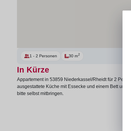
2
1 - 2 Personen
30 m
In Kürze
Appartement in 53859 Niederkassel/Rheidt für 2 Person
ausgestattete Küche mit Essecke und einem Bett und e
bitte selbst mitbringen.