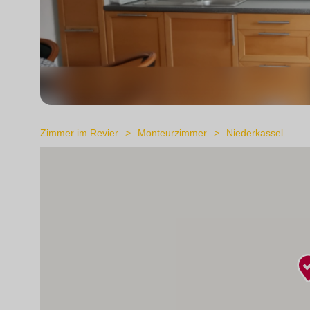
Zimmer im Revier
Monteurzimmer
Niederkassel