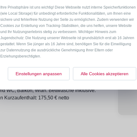
Ihre Privatsphäre ist uns wichtig! Diese Webseite nutzt interne Speicherfunktionen
(wie Local Storage) für unbedingt erforderliche Funktionalitäten, um Ihnen eine
sichere und fehlerfreie Nutzung der Seite zu ermöglichen. Zudem verwenden wir
Cookies zur Erstellung von Tracking-Statistiken, die uns helfen, unsere Website
Mo – 
und Ihr Nutzungserlebnis stetig zu verbessern. Wichtiger Hinweis zum
Jugendschutz: Die Nutzung unserer Webseite ist grundsätzlich erst ab 16 Jahren
Sa + 
gestattet. Wenn Sie jünger als 16 Jahre sind, benötigen Sie für die Einwilligung
zur Datennutzung die ausdrückliche Genehmigung Ihrer Eltern oder
Erziehungsberechtigten.
Hier gi
Einstellungen anpassen
Alle Cookies akzeptieren
 OG, drei Schlafzimmer mit je zwei Einzelbetten,
d WC, Balkon, Wlan. Bettwäsche inklusive.
n Kurzaufenthalt: 175,50 € netto