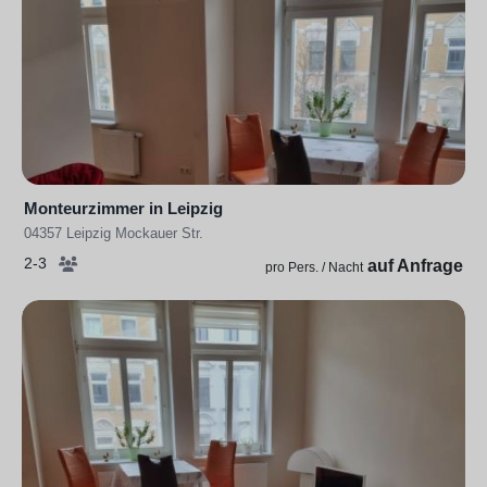
Monteurzimmer in Leipzig
04357 Leipzig Mockauer Str.
2-3
auf Anfrage
pro Pers. / Nacht