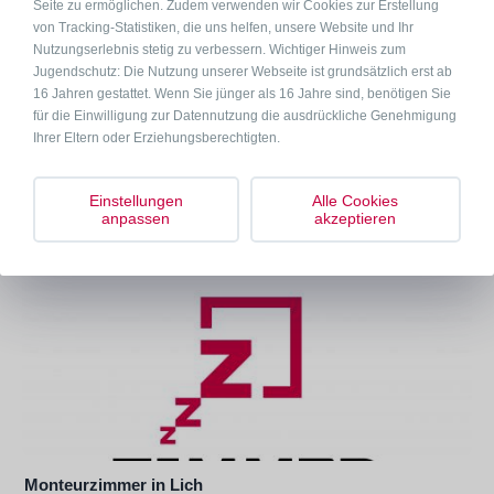
Seite zu ermöglichen. Zudem verwenden wir Cookies zur Erstellung
von Tracking-Statistiken, die uns helfen, unsere Website und Ihr
Nutzungserlebnis stetig zu verbessern. Wichtiger Hinweis zum
Jugendschutz: Die Nutzung unserer Webseite ist grundsätzlich erst ab
16 Jahren gestattet. Wenn Sie jünger als 16 Jahre sind, benötigen Sie
Monteurzimmer in Gießen
für die Einwilligung zur Datennutzung die ausdrückliche Genehmigung
35398 Gießen Rodheimer Str. +
Ihrer Eltern oder Erziehungsberechtigten.
2-4
auf Anfrage
pro Pers. / Nacht
Einstellungen
Alle Cookies
anpassen
akzeptieren
Monteurzimmer in Lich