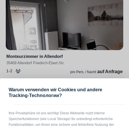
Monteurzimmer in Allendorf
35469 Allendorf Friedrich-Ebert-Str.
1-2
auf Anfrage
pro Pers. / Nacht
Warum verwenden wir Cookies und andere
Tracking-Technологии?
Ihre Privatsphäre ist uns wichtig! Diese Webseite nutzt interne
Speicherfunktionen (wie Local Storage) für unbedingt erforderliche
Funktionalitäten, um Ihnen eine sichere und fehlerfreie Nutzung der