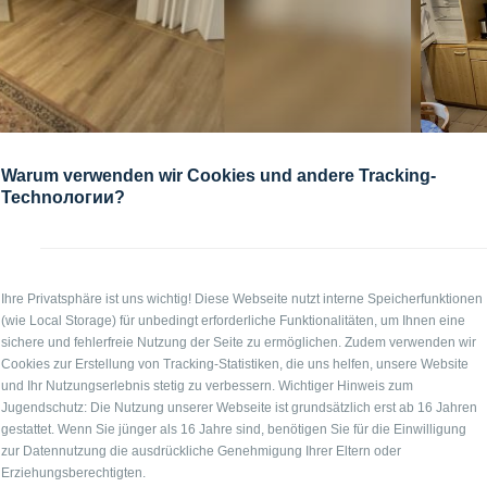
Warum verwenden wir Cookies und andere Tracking-
Technологии?
Ihre Privatsphäre ist uns wichtig! Diese Webseite nutzt interne Speicherfunktionen
(wie Local Storage) für unbedingt erforderliche Funktionalitäten, um Ihnen eine
sichere und fehlerfreie Nutzung der Seite zu ermöglichen. Zudem verwenden wir
Cookies zur Erstellung von Tracking-Statistiken, die uns helfen, unsere Website
und Ihr Nutzungserlebnis stetig zu verbessern. Wichtiger Hinweis zum
Pre
Jugendschutz: Die Nutzung unserer Webseite ist grundsätzlich erst ab 16 Jahren
gestattet. Wenn Sie jünger als 16 Jahre sind, benötigen Sie für die Einwilligung
auf 
zur Datennutzung die ausdrückliche Genehmigung Ihrer Eltern oder
Erziehungsberechtigten.