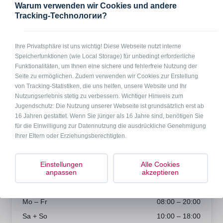
Warum verwenden wir Cookies und andere
2 - 4 Personen
Tracking-Technологии?
In Kürze
Wohnung für 2 - 4 Personen in Lenting, zwei Schlafzimmer mit je zwei
Ihre Privatsphäre ist uns wichtig! Diese Webseite nutzt interne
Einzelbetten, Küche mit Essecke, Bad, Waschmaschine im Keller.
Speicherfunktionen (wie Local Storage) für unbedingt erforderliche
Funktionalitäten, um Ihnen eine sichere und fehlerfreie Nutzung der
Seite zu ermöglichen. Zudem verwenden wir Cookies zur Erstellung
Anfrage per Telefon
Anfrage per Mail
von Tracking-Statistiken, die uns helfen, unsere Website und Ihr
Nutzungserlebnis stetig zu verbessern. Wichtiger Hinweis zum
Jugendschutz: Die Nutzung unserer Webseite ist grundsätzlich erst ab
Preise
16 Jahren gestattet. Wenn Sie jünger als 16 Jahre sind, benötigen Sie
für die Einwilligung zur Datennutzung die ausdrückliche Genehmigung
auf Anfrage
Ihrer Eltern oder Erziehungsberechtigten.
Einstellungen
Alle Cookies
anpassen
akzeptieren
Bürozeiten
Mo – Fr
08:00 – 20:00
Sa + So
10:00 – 18:00