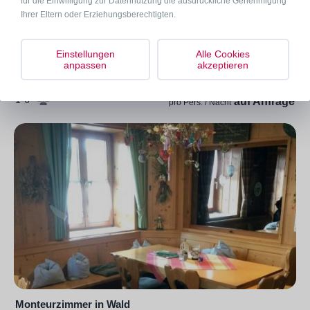
für die Einwilligung zur Datennutzung die ausdrückliche Genehmigung
Ihrer Eltern oder Erziehungsberechtigten.
Einstellungen
Alle Cookies
Monteurzimmer in Wald
anpassen
akzeptieren
87616 Wald Nesselwanger Str.
1-6
auf Anfrage
pro Pers. / Nacht
Monteurzimmer in Wald