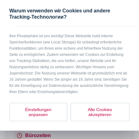
2
1 Person
20 m
Warum verwenden wir Cookies und andere
Tracking-Technологии?
In Kürze
Einzelzimmer (Nichtraucher) in 41836 Hückelhoven-Doveren, mit
eigenem Kühlschrank und Esstisch, Wlan. Gemeinsame Nutzung mit
Ihre Privatsphäre ist uns wichtig! Diese Webseite nutzt interne
drei anderen Zimmern: Küche, Bad, Gäste-WC, Wohnbereich und
Speicherfunktionen (wie Local Storage) für unbedingt erforderliche
überdachter Balkon (wo geraucht und gegrillt werden kann). Öffentliche
Funktionalitäten, um Ihnen eine sichere und fehlerfreie Nutzung der
Parkplätze in der Umgebung. Inkl. Reinigung und Bettwäsche
Seite zu ermöglichen. Zudem verwenden wir Cookies zur Erstellung
Handtücher bitte selber mitbringen.
von Tracking-Statistiken, die uns helfen, unsere Website und Ihr
Nutzungserlebnis stetig zu verbessern. Wichtiger Hinweis zum
Jugendschutz: Die Nutzung unserer Webseite ist grundsätzlich erst ab
Anfrage per Telefon
Anfrage per Mail
16 Jahren gestattet. Wenn Sie jünger als 16 Jahre sind, benötigen Sie
für die Einwilligung zur Datennutzung die ausdrückliche Genehmigung
Ihrer Eltern oder Erziehungsberechtigten.
Preise
auf Anfrage
Einstellungen
Alle Cookies
anpassen
akzeptieren
Bürozeiten