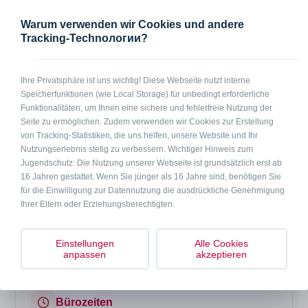
Warum verwenden wir Cookies und andere
2
2 - 3 Personen
50 m
Tracking-Technологии?
In Kürze
Wohnung in 32805 Horn-Bad Meinberg, Souterrain mit Terrasse, 50
Ihre Privatsphäre ist uns wichtig! Diese Webseite nutzt interne
qm, ein Schlafzimmer, ein kombinierter Wohn-/Schlafraum, TV, Wlan,
Speicherfunktionen (wie Local Storage) für unbedingt erforderliche
Küche, Duschbad mit WC. Hinweis: Momentan funktionieren am Herd
Funktionalitäten, um Ihnen eine sichere und fehlerfreie Nutzung der
nur zwei Platten. Dies wird aber in den nächsten Tagen behoben.
Seite zu ermöglichen. Zudem verwenden wir Cookies zur Erstellung
Inklusive Handtücher, Bettwäsche und Endreinigung.
von Tracking-Statistiken, die uns helfen, unsere Website und Ihr
Nutzungserlebnis stetig zu verbessern. Wichtiger Hinweis zum
Jugendschutz: Die Nutzung unserer Webseite ist grundsätzlich erst ab
Anfrage per Telefon
Anfrage per Mail
16 Jahren gestattet. Wenn Sie jünger als 16 Jahre sind, benötigen Sie
für die Einwilligung zur Datennutzung die ausdrückliche Genehmigung
Ihrer Eltern oder Erziehungsberechtigten.
Preise
auf Anfrage
Einstellungen
Alle Cookies
anpassen
akzeptieren
Bürozeiten