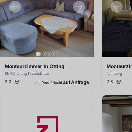
Monteurzimmer in Otting
Monteurzi
86700 Otting Hauptstraße
Nürnberg
2-3
2-3
auf Anfrage
pro Pers. / Nacht