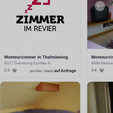
Monteurzimmer in Thalmässing
Monteurzi
91177 Thalmässing Eysölden K
90584 Allersb
2-3
2-6
auf Anfrage
pro Pers. / Nacht