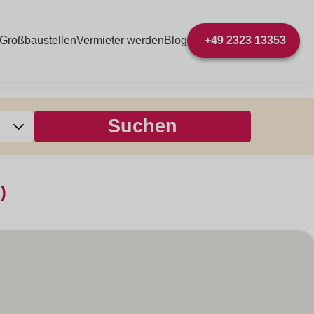
 Großbaustellen
Vermieter werden
Blog
+49 2323 13353
)