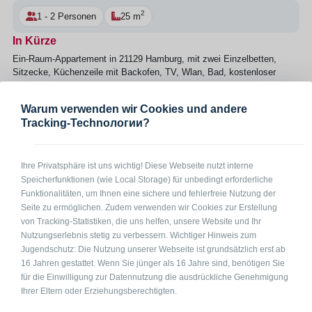
2
1 - 2 Personen
25 m
In Kürze
Ein-Raum-Appartement in 21129 Hamburg, mit zwei Einzelbetten,
Sitzecke, Küchenzeile mit Backofen, TV, Wlan, Bad, kostenloser
Parkplatz. Reinigung = 30 € pro Woche Handtücher bitte selber
mitbringen. Inklusive Bettwäsche Preis inkl. Kurtaxe Hamburg
Warum verwenden wir Cookies und andere
Tracking-Technологии?
Anfrage per Telefon
Anfrage per Mail
Ihre Privatsphäre ist uns wichtig! Diese Webseite nutzt interne
Speicherfunktionen (wie Local Storage) für unbedingt erforderliche
Preise
Funktionalitäten, um Ihnen eine sichere und fehlerfreie Nutzung der
auf Anfrage
Seite zu ermöglichen. Zudem verwenden wir Cookies zur Erstellung
von Tracking-Statistiken, die uns helfen, unsere Website und Ihr
Nutzungserlebnis stetig zu verbessern. Wichtiger Hinweis zum
Jugendschutz: Die Nutzung unserer Webseite ist grundsätzlich erst ab
16 Jahren gestattet. Wenn Sie jünger als 16 Jahre sind, benötigen Sie
Bürozeiten
für die Einwilligung zur Datennutzung die ausdrückliche Genehmigung
Ihrer Eltern oder Erziehungsberechtigten.
Mo – Fr
08:00 – 20:00