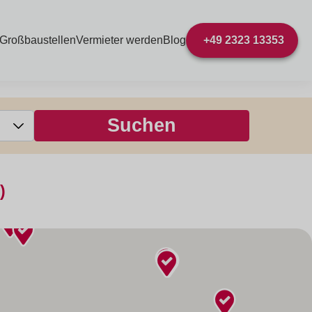
 Großbaustellen
Vermieter werden
Blog
+49 2323 13353
)