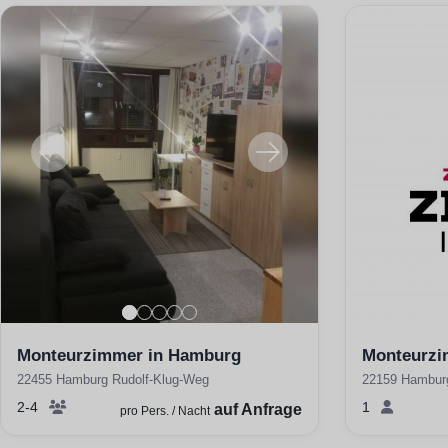
Monteurzimmer in Hamburg
Monteurzi
22455 Hamburg Rudolf-Klug-Weg
22159 Hambur
2-4
1
auf Anfrage
pro Pers. / Nacht