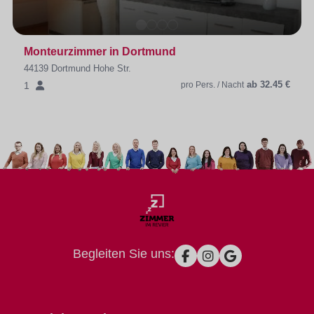
Monteurzimmer in Dortmund
44139 Dortmund Hohe Str.
ab 32.45 €
1
pro Pers. / Nacht
Begleiten Sie uns: