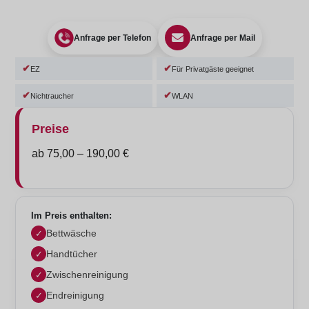
Anfrage per Telefon
Anfrage per Mail
EZ
Für Privatgäste geeignet
Nichtraucher
WLAN
Preise
ab 75,00
– 190,00
€
Im Preis enthalten:
Bettwäsche
✓
Handtücher
✓
Zwischenreinigung
✓
Endreinigung
✓