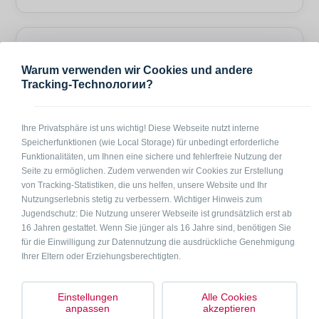
Bürozeiten
Warum verwenden wir Cookies und andere
Tracking-Technологии?
Mo – Fr
08:00 – 20:00
Sa + So
10:00 – 18:00
Ihre Privatsphäre ist uns wichtig! Diese Webseite nutzt interne
Speicherfunktionen (wie Local Storage) für unbedingt erforderliche
Funktionalitäten, um Ihnen eine sichere und fehlerfreie Nutzung der
Hier gilt:
Seite zu ermöglichen. Zudem verwenden wir Cookies zur Erstellung
von Tracking-Statistiken, die uns helfen, unsere Website und Ihr
Nutzungserlebnis stetig zu verbessern. Wichtiger Hinweis zum
Jugendschutz: Die Nutzung unserer Webseite ist grundsätzlich erst ab
OCO Garantie®
Bleibe Garantie®
Flexibilitäts­garantie
Mehr erfahren
Mehr erfahren
Mehr erfahren
16 Jahren gestattet. Wenn Sie jünger als 16 Jahre sind, benötigen Sie
für die Einwilligung zur Datennutzung die ausdrückliche Genehmigung
Ihrer Eltern oder Erziehungsberechtigten.
Weitere Unterkünfte in der Nähe (4)
Einstellungen
Alle Cookies
anpassen
akzeptieren