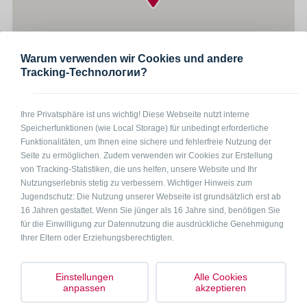
Warum verwenden wir Cookies und andere
Tracking-Technологии?
Ihre Privatsphäre ist uns wichtig! Diese Webseite nutzt interne
3 - 5 Personen
Speicherfunktionen (wie Local Storage) für unbedingt erforderliche
In Kürze
Funktionalitäten, um Ihnen eine sichere und fehlerfreie Nutzung der
Seite zu ermöglichen. Zudem verwenden wir Cookies zur Erstellung
Wohnung in 03096 Burg, für 3-5 Personen geeignet, drei Schlafzimmer
von Tracking-Statistiken, die uns helfen, unsere Website und Ihr
mit insgesamt fünf Einzelbetten, großer Raum mit Sofabereich,
Nutzungserlebnis stetig zu verbessern. Wichtiger Hinweis zum
Essecke und Küche (mit Herd, Mikrowelle und Wasserkocher), Wlan,
Jugendschutz: Die Nutzung unserer Webseite ist grundsätzlich erst ab
Duschbad mit WC und Waschmaschine, Rauchen erlaubt, Terrasse,
16 Jahren gestattet. Wenn Sie jünger als 16 Jahre sind, benötigen Sie
kostenlose Parkplätze vor dem Haus (auch für große Wagen),
für die Einwilligung zur Datennutzung die ausdrückliche Genehmigung
Grillmöglichkeit auf dem Hof. Inklusive Bettwäsche. Handtücher bitte
Ihrer Eltern oder Erziehungsberechtigten.
selber mitbringen.
Einstellungen
Alle Cookies
Anfrage per Telefon
Anfrage per Mail
anpassen
akzeptieren