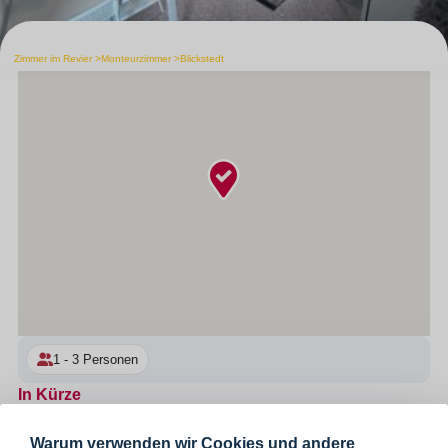
Zimmer im Revier
Monteurzimmer
Blickstedt
1 - 3 Personen
In Kürze
Ein-Raum-Appartement in 24214 Blickstedt, für 1-3 Personen geeignet,
ein Raum mit einem Einzelbett und einem Hochbett sowie TV, Wlan
Warum verwenden wir Cookies und andere