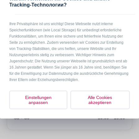
und einer Sitzecke, kleine Küchenzeile, Waschmaschine, Duschbad
Tracking-Technологии?
mit WC. Inklusive Endreinigung. Handtücher bitte selber mitbringen.
Kaution 150 €
Ihre Privatsphäre ist uns wichtig! Diese Webseite nutzt interne
Speicherfunktionen (wie Local Storage) für unbedingt erforderliche
Anfrage per Telefon
Anfrage per Mail
Funktionalitäten, um Ihnen eine sichere und fehlerfreie Nutzung der
Seite zu ermöglichen. Zudem verwenden wir Cookies zur Erstellung
von Tracking-Statistiken, die uns helfen, unsere Website und Ihr
Preise
Nutzungserlebnis stetig zu verbessern. Wichtiger Hinweis zum
Jugendschutz: Die Nutzung unserer Webseite ist grundsätzlich erst ab
auf Anfrage
16 Jahren gestattet. Wenn Sie jünger als 16 Jahre sind, benötigen Sie
für die Einwilligung zur Datennutzung die ausdrückliche Genehmigung
Ihrer Eltern oder Erziehungsberechtigten.
Bürozeiten
Einstellungen
Alle Cookies
anpassen
akzeptieren
Mo – Fr
08:00 – 20:00
Sa + So
10:00 – 18:00