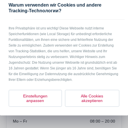
Warum verwenden wir Cookies und andere
2
3 - 5 Personen
100 m
Tracking-Technологии?
In Kürze
Wohnung in 69488 Birkenau, fünf Schlafzimmer mit Einzelbetten, eine
Ihre Privatsphäre ist uns wichtig! Diese Webseite nutzt interne
Küche mit einer Essecke, Sofabereich, TV und Wlan, Bad mit Dusche
Speicherfunktionen (wie Local Storage) für unbedingt erforderliche
und WC. Inklusive Handtücher und Bettwäsche.
Funktionalitäten, um Ihnen eine sichere und fehlerfreie Nutzung der
Seite zu ermöglichen. Zudem verwenden wir Cookies zur Erstellung
von Tracking-Statistiken, die uns helfen, unsere Website und Ihr
Anfrage per Telefon
Anfrage per Mail
Nutzungserlebnis stetig zu verbessern. Wichtiger Hinweis zum
Jugendschutz: Die Nutzung unserer Webseite ist grundsätzlich erst ab
16 Jahren gestattet. Wenn Sie jünger als 16 Jahre sind, benötigen Sie
Preise
für die Einwilligung zur Datennutzung die ausdrückliche Genehmigung
auf Anfrage
Ihrer Eltern oder Erziehungsberechtigten.
Einstellungen
Alle Cookies
anpassen
akzeptieren
Bürozeiten
Mo – Fr
08:00 – 20:00