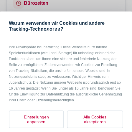
Bürozeiten
Mo – Fr
08:00 – 20:00
Warum verwenden wir Cookies und andere
Sa + So
10:00 – 18:00
Tracking-Technологии?
Ihre Privatsphäre ist uns wichtig! Diese Webseite nutzt interne
Hier gilt:
Speicherfunktionen (wie Local Storage) für unbedingt erforderliche
Funktionalitäten, um Ihnen eine sichere und fehlerfreie Nutzung der
Seite zu ermöglichen. Zudem verwenden wir Cookies zur Erstellung
OCO Garantie®
von Tracking-Statistiken, die uns helfen, unsere Website und Ihr
Mehr erfahren
Nutzungserlebnis stetig zu verbessern. Wichtiger Hinweis zum
Jugendschutz: Die Nutzung unserer Webseite ist grundsätzlich erst ab
16 Jahren gestattet. Wenn Sie jünger als 16 Jahre sind, benötigen Sie
Weitere Unterkünfte in der Nähe (4)
für die Einwilligung zur Datennutzung die ausdrückliche Genehmigung
Ihrer Eltern oder Erziehungsberechtigten.
Einstellungen
Alle Cookies
anpassen
akzeptieren