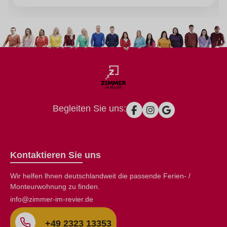
auf der Welt, die von Steuern handeln, sind in
deutscher Sprache verfasst. Steuern in Deutschland
zu zahlen ist kein Vorgang, der seinerseits
vergnügungssteuerpflichtig wäre...aber mit ein paar
grundlegenden Infos findet man sich auch
hierzulande gut zurecht.
Begleiten Sie uns:
Kontaktieren Sie uns
Wir helfen lhnen deutschlandweit die passende Ferien- /
Monteurwohnung zu finden.
info@zimmer-im-revier.de
+49 2323 13353