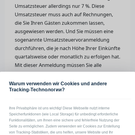
Umsatzsteuer allerdings nur 7 %. Diese
Umsatzsteuer muss auch auf Rechnungen,
die Sie Ihren Gästen zukommen lassen,
ausgewiesen werden. Und Sie müssen eine
sogenannte Umsatzsteuervoranmeldung
durchführen, die je nach Höhe Ihrer Einkünfte
quartalsweise oder monatlich zu erfolgen hat.
Mit dieser Anmeldung müssen Sie alle
Einnahmen angeben, die Sie im
entsprechenden Zeitraum durch Ihr
Warum verwenden wir Cookies und andere
Tracking-Technологии?
Monteurzimmer erzielt haben.
Wie krieg ich jetzt mein Geld zurück?
Sie dürfen den Einnahmen natürlich auch alle
Ihre Privatsphäre ist uns wichtig! Diese Webseite nutzt interne
Speicherfunktionen (wie Local Storage) für unbedingt erforderliche
Ausgaben entgegenstellen, die im
Funktionalitäten, um Ihnen eine sichere und fehlerfreie Nutzung der
Zusammenhang mit der Vermietung Ihres
Seite zu ermöglichen. Zudem verwenden wir Cookies zur Erstellung
Monteurzimmers angefallen sind. Versteuern
von Tracking-Statistiken, die uns helfen, unsere Website und Ihr