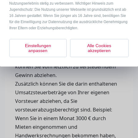
Nutzungserlebnis stetig zu verbessern. Wichtiger Hinweis zum
müssen Sie am Ende nur den Gewinn, nicht
Jugendschutz: Die Nutzung unserer Webseite ist grundsätzlich erst ab
den Umsatz, auch wenn sich die
16 Jahren gestattet. Wenn Sie jünger als 16 Jahre sind, benötigen Sie
für die Einwilligung zur Datennutzung die ausdrückliche Genehmigung
Umsatzsteuervorauszahlung natürlich erst
Ihrer Eltern oder Erziehungsberechtigten.
mal auf die Umsatzsteuer bezieht. Also
sammeln Sie fleißig alle Rechnungen! Die
Einstellungen
Alle Cookies
Rechnungen, die Sie für beispielsweise
anpassen
akzeptieren
handwerkliche Dienstleistungen zahlen,
können Sie vom letztlich zu versteuerndem
Gewinn abziehen.
Zusätzlich können Sie die darin enthaltenen
Umsatzsteuerbeträge von Ihrer eigenen
Vorsteuer abziehen, da Sie
vorsteuerabzugsberechtigt sind. Beispiel:
Wenn Sie in einem Monat 3000 € durch
Mieten eingenommen und
Handwerksrechnungen bekommen haben,